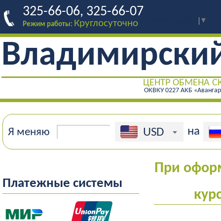
325-66-06, 325-66-07
Select Language
▼
Круглосуточно
Режим работы:
Владимирски
ЦЕНТР ОБМЕНА С
ОКВКУ 0227 АКБ «Аванга
на
USD
Я меняю
При оформ
Платежные системы
кур