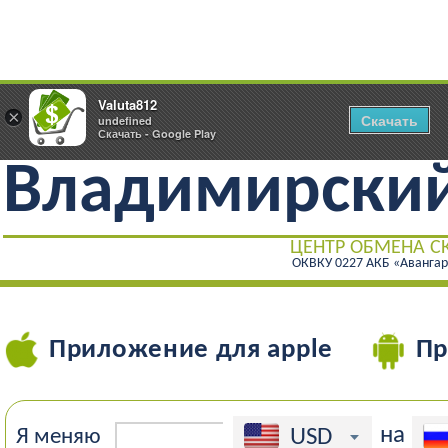
325-66-06, 325-66-07
Valuta812
×
Скачать
undefined
Select Language
▼
Круглосуточно
Режим работы:
Скачать - Google Play
Владимирски
ЦЕНТР ОБМЕНА С
ОКВКУ 0227 АКБ «Аванга
Приложение для apple
Пр
на
USD
Я меняю