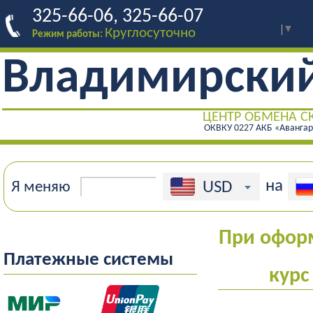
325-66-06, 325-66-07
Select Language
▼
Круглосуточно
Режим работы:
Владимирски
ЦЕНТР ОБМЕНА С
ОКВКУ 0227 АКБ «Аванга
на
USD
Я меняю
При оформ
Платежные системы
курс