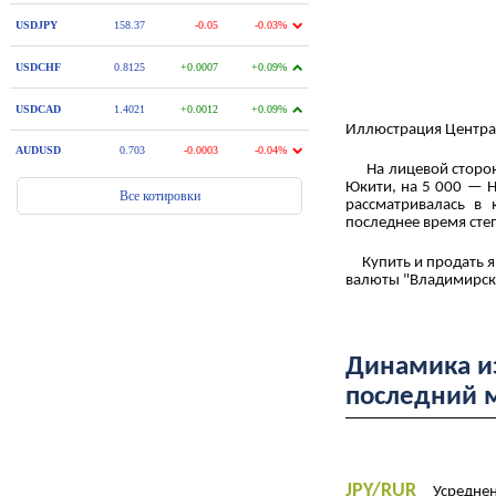
Иллюстрация Центра
На лицевой стороне
Юкити, на 5 000 — Н
рассматривалась в
последнее время сте
Купить и продать яп
валюты "Владимирски
Динамика из
последний 
JPY/RUR
Усредненн