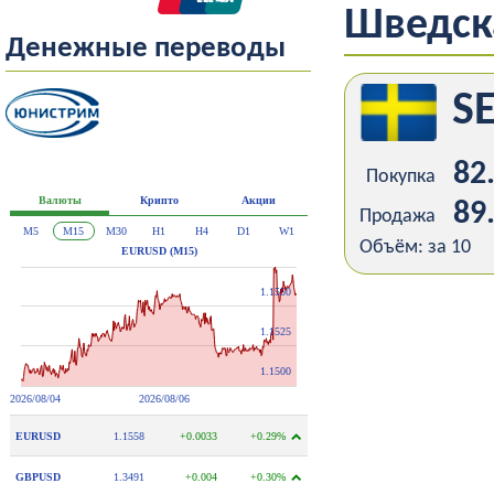
Шведск
Денежные переводы
S
82
Покупка
89
Продажа
Объём: за 10