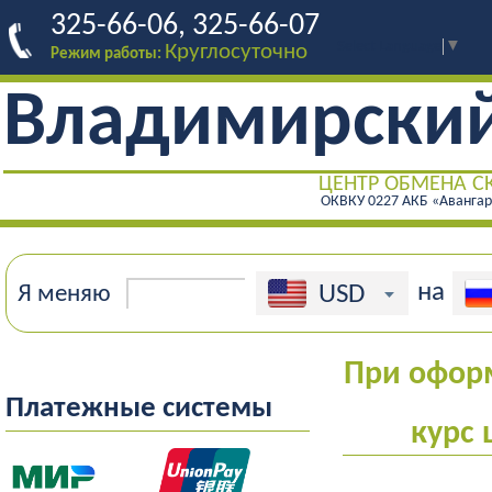
325-66-06, 325-66-07
Select Language
▼
Круглосуточно
Режим работы:
Владимирски
ЦЕНТР ОБМЕНА С
ОКВКУ 0227 АКБ «Аванга
на
USD
Я меняю
При оформ
Платежные системы
курс 