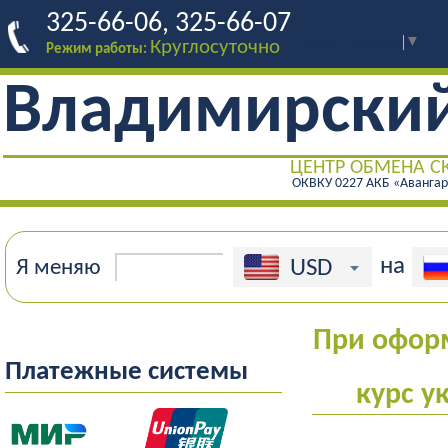
325-66-06, 325-66-07
Select Language
▼
Круглосуточно
Режим работы:
Владимирски
ЦЕНТР ОБМЕНА С
ОКВКУ 0227 АКБ «Аванга
на
USD
Я меняю
При оформ
Платежные системы
курс у