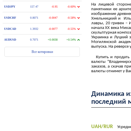
На лицевой сторон
памятники ее архит
изображение древнег
Хмельницкий и Ильи
лавры, 20 гривен – 
начала XX века Миха
скульптурная композ
Украинка и Луцкий 
Могилянской академ
выпуска. На реверсе
Купить и продать у
валюты "Владимирск
заказов, а скачав п
валюты отнимет у В
Динамика из
последний 
UAH/RUR
Усредне