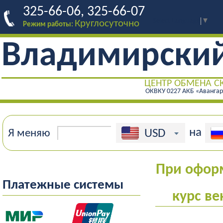
325-66-06, 325-66-07
Select Language
▼
Круглосуточно
Режим работы:
Владимирски
ЦЕНТР ОБМЕНА С
ОКВКУ 0227 АКБ «Аванга
на
USD
Я меняю
При оформ
Платежные системы
курс ве